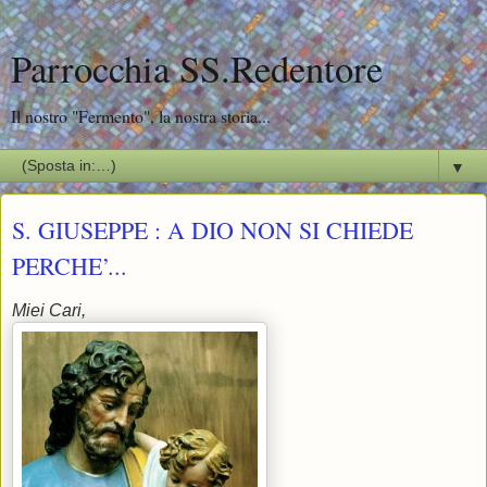
Parrocchia SS.Redentore
Il nostro "Fermento", la nostra storia...
▼
S. GIUSEPPE : A DIO NON SI CHIEDE
PERCHE’...
Miei Cari,