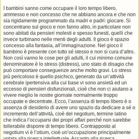
I bambini sanno come occupare il loro tempo libero,
ammesso e non concesso che ne abbiano ancora e che non
sia rigidamente programmato da madri e padri: giocare. Si
concentrano sul gioco e non fanno altro, in particolare non
sono abitati da pensieri molesti e spesso funesti, quelli che
invece turbinano nelle menti degli adulti. Il gioco è spazio
concesso alla fantasia, all’immaginazione. Nel gioco il
bambino è presente con tutto sé stesso e non si cura d’altro.
Non così vanno le cose per gli adulti, il cui minimo comune
denominatore è lo stress (distress), uno stato di disagio che
può comportare conseguenze anche molto gravi. Lo stress
più pericoloso è quello psichico, generato da un’attività
cerebrale ipertensiva alla cui base vi sono ansietà ed un
eccesso di pensieri disfunzionali, cioè che non ci aiutano a
vivere meglio le nostre giornate normalmente troppo
occupate e decentrate. Ecco, l’assenza di tempo libero è o
assenza di desiderio di avere uno spazio da dedicare a sé o
incremento dell’attività, cioè del negotium, termine latino
che indica l’occuparsi dei propri affari perché non sarebbe
tollerabile disporre di tempo libero. Contrapposto al
negotium vi è l’otium, cioè un’occupazione principalmente
votata alla ricerca intellettuale. Accanto alla ricerca