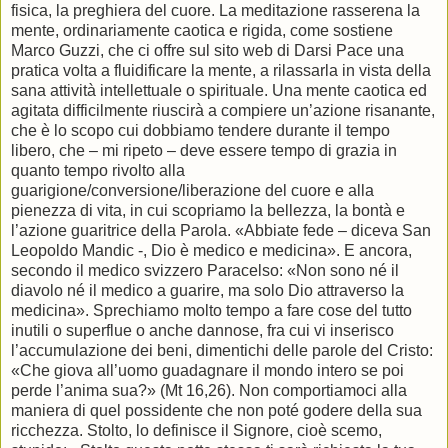
fisica, la preghiera del cuore. La meditazione rasserena la
mente, ordinariamente caotica e rigida, come sostiene
Marco Guzzi, che ci offre sul sito web di Darsi Pace una
pratica volta a fluidificare la mente, a rilassarla in vista della
sana attività intellettuale o spirituale. Una mente caotica ed
agitata difficilmente riuscirà a compiere un’azione risanante,
che è lo scopo cui dobbiamo tendere durante il tempo
libero, che – mi ripeto – deve essere tempo di grazia in
quanto tempo rivolto alla
guarigione/conversione/liberazione del cuore e alla
pienezza di vita, in cui scopriamo la bellezza, la bontà e
l’azione guaritrice della Parola. «Abbiate fede – diceva San
Leopoldo Mandic -, Dio è medico e medicina». E ancora,
secondo il medico svizzero Paracelso: «Non sono né il
diavolo né il medico a guarire, ma solo Dio attraverso la
medicina». Sprechiamo molto tempo a fare cose del tutto
inutili o superflue o anche dannose, fra cui vi inserisco
l’accumulazione dei beni, dimentichi delle parole del Cristo:
«Che giova all’uomo guadagnare il mondo intero se poi
perde l’anima sua?» (Mt 16,26). Non comportiamoci alla
maniera di quel possidente che non poté godere della sua
ricchezza. Stolto, lo definisce il Signore, cioè scemo,