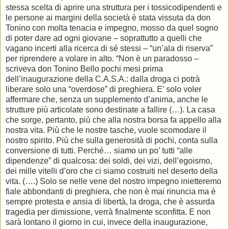
stessa scelta di aprire una struttura per i tossicodipendenti e
le persone ai margini della società è stata vissuta da don
Tonino con molta tenacia e impegno, mosso da quel sogno
di poter dare ad ogni giovane – soprattutto a quelli che
vagano incerti alla ricerca di sé stessi – “un’ala di riserva”
per riprendere a volare in alto. “Non è un paradosso –
scriveva don Tonino Bello pochi mesi prima
dell’inaugurazione della C.A.S.A.: dalla droga ci potrà
liberare solo una “overdose” di preghiera. E’ solo voler
affermare che, senza un supplemento d’anima, anche le
strutture più articolate sono destinate a fallire (…). La casa
che sorge, pertanto, più che alla nostra borsa fa appello alla
nostra vita. Più che le nostre tasche, vuole scomodare il
nostro spirito. Più che sulla generosità di pochi, conta sulla
conversione di tutti. Perché… siamo un po’ tutti “alle
dipendenze” di qualcosa: dei soldi, dei vizi, dell’egoismo,
dei mille vitelli d’oro che ci siamo costruiti nel deserto della
vita. (….) Solo se nelle vene del nostro impegno inietteremo
fiale abbondanti di preghiera, che non è mai rinuncia ma è
sempre protesta e ansia di libertà, la droga, che è assurda
tragedia per dimissione, verrà finalmente sconfitta. E non
sarà lontano il giorno in cui, invece della inaugurazione,