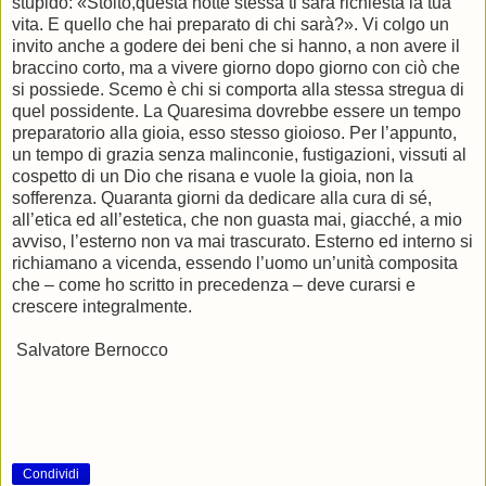
stupido: «Stolto,questa notte stessa ti sarà richiesta la tua
vita. E quello che hai preparato di chi sarà?». Vi colgo un
invito anche a godere dei beni che si hanno, a non avere il
braccino corto, ma a vivere giorno dopo giorno con ciò che
si possiede. Scemo è chi si comporta alla stessa stregua di
quel possidente. La Quaresima dovrebbe essere un tempo
preparatorio alla gioia, esso stesso gioioso. Per l’appunto,
un tempo di grazia senza malinconie, fustigazioni, vissuti al
cospetto di un Dio che risana e vuole la gioia, non la
sofferenza. Quaranta giorni da dedicare alla cura di sé,
all’etica ed all’estetica, che non guasta mai, giacché, a mio
avviso, l’esterno non va mai trascurato. Esterno ed interno si
richiamano a vicenda, essendo l’uomo un’unità composita
che – come ho scritto in precedenza – deve curarsi e
crescere integralmente.
Salvatore Bernocco
Condividi