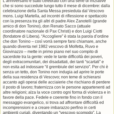
L’anniversario è stato celebrato con una serie di iniziative
che si sono succedute lungo tutto il mese di dicembre: dalla
celebrazione della Santa Messa presieduta dal Vescovo
mons. Luigi Martella, ad incontri di riflessione e spettacolo
con la presenza tra gli altri di padre Alex Zanotelli (grande
amico di don Tonino), don Renato Sacco (attuale
coordinatore nazionale di Pax Christi) e don Luigi Ciotti
(fondatore di Libera). “Accogliere” è stata la parola d’ordine
che don Tonino – così vorrà sempre farsi chiamare, anche
quando diventa nel 1982 vescovo di Molfetta, Ruvo e
Giovinazzo – mette in primo piano nel suo compito di
sacerdote tra la gente: vede le tante difficoltà dei poveri,
degli extracomunitari, dei disadattati, dei tanti “scartati” e
non esita ad indossare “il grembiule del servizio”. Per chi è
senza un tetto, don Tonino non indugia ad aprire le porte
della sua residenza di Vescovo; non teme di schierarsi
accanto agli operai delle acciaierie che rischiano di perdere
il posto di lavoro; fraternizza con le persone appartenenti ad
altre religioni; alza la voce contro ogni forma di violenza e in
favore della pace. Fedele e coerente fino in fondo con il
messaggio evangelico, si trova ad affrontare difficoltà ed
incomprensioni e a creare imbarazzo perfino in certi
ambienti curiali, diventando un “vescovo scomodo”. La