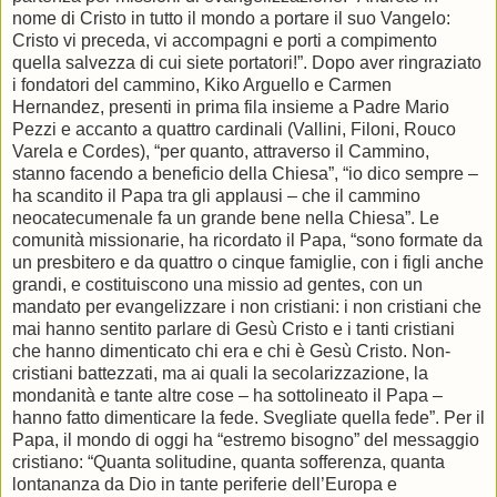
nome di Cristo in tutto il mondo a portare il suo Vangelo:
Cristo vi preceda, vi accompagni e porti a compimento
quella salvezza di cui siete portatori!”. Dopo aver ringraziato
i fondatori del cammino, Kiko Arguello e Carmen
Hernandez, presenti in prima fila insieme a Padre Mario
Pezzi e accanto a quattro cardinali (Vallini, Filoni, Rouco
Varela e Cordes), “per quanto, attraverso il Cammino,
stanno facendo a beneficio della Chiesa”, “io dico sempre –
ha scandito il Papa tra gli applausi – che il cammino
neocatecumenale fa un grande bene nella Chiesa”. Le
comunità missionarie, ha ricordato il Papa, “sono formate da
un presbitero e da quattro o cinque famiglie, con i figli anche
grandi, e costituiscono una missio ad gentes, con un
mandato per evangelizzare i non cristiani: i non cristiani che
mai hanno sentito parlare di Gesù Cristo e i tanti cristiani
che hanno dimenticato chi era e chi è Gesù Cristo. Non-
cristiani battezzati, ma ai quali la secolarizzazione, la
mondanità e tante altre cose – ha sottolineato il Papa –
hanno fatto dimenticare la fede. Svegliate quella fede”. Per il
Papa, il mondo di oggi ha “estremo bisogno” del messaggio
cristiano: “Quanta solitudine, quanta sofferenza, quanta
lontananza da Dio in tante periferie dell’Europa e