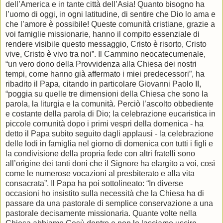
dell’America e in tante città dell’Asia! Quanto bisogno ha
l’uomo di oggi, in ogni latitudine, di sentire che Dio lo ama e
che l’amore è possibile! Queste comunità cristiane, grazie a
voi famiglie missionarie, hanno il compito essenziale di
rendere visibile questo messaggio, Cristo è risorto, Cristo
vive, Cristo è vivo tra noi”. Il Cammino neocatecumenale,
“un vero dono della Provvidenza alla Chiesa dei nostri
tempi, come hanno già affermato i miei predecessori”, ha
ribadito il Papa, citando in particolare Giovanni Paolo II,
“poggia su quelle tre dimensioni della Chiesa che sono la
parola, la liturgia e la comunità. Perciò l’ascolto obbediente
e costante della parola di Dio; la celebrazione eucaristica in
piccole comunità dopo i primi vespri della domenica - ha
detto il Papa subito seguito dagli applausi - la celebrazione
delle lodi in famiglia nel giorno di domenica con tutti i figli e
la condivisione della propria fede con altri fratelli sono
all’origine dei tanti doni che il Signore ha elargito a voi, così
come le numerose vocazioni al presbiterato e alla vita
consacrata”. Il Papa ha poi sottolineato: “In diverse
occasioni ho insistito sulla necessità che la Chiesa ha di
passare da una pastorale di semplice conservazione a una
pastorale decisamente missionaria. Quante volte nella