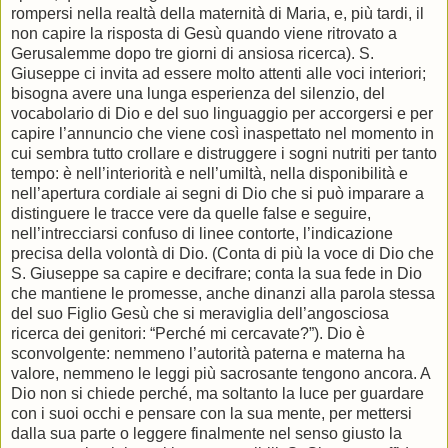
rompersi nella realtà della maternità di Maria, e, più tardi, il
non capire la risposta di Gesù quando viene ritrovato a
Gerusalemme dopo tre giorni di ansiosa ricerca). S.
Giuseppe ci invita ad essere molto attenti alle voci interiori;
bisogna avere una lunga esperienza del silenzio, del
vocabolario di Dio e del suo linguaggio per accorgersi e per
capire l’annuncio che viene così inaspettato nel momento in
cui sembra tutto crollare e distruggere i sogni nutriti per tanto
tempo: è nell’interiorità e nell’umiltà, nella disponibilità e
nell’apertura cordiale ai segni di Dio che si può imparare a
distinguere le tracce vere da quelle false e seguire,
nell’intrecciarsi confuso di linee contorte, l’indicazione
precisa della volontà di Dio. (Conta di più la voce di Dio che
S. Giuseppe sa capire e decifrare; conta la sua fede in Dio
che mantiene le promesse, anche dinanzi alla parola stessa
del suo Figlio Gesù che si meraviglia dell’angosciosa
ricerca dei genitori: “Perché mi cercavate?”). Dio è
sconvolgente: nemmeno l’autorità paterna e materna ha
valore, nemmeno le leggi più sacrosante tengono ancora. A
Dio non si chiede perché, ma soltanto la luce per guardare
con i suoi occhi e pensare con la sua mente, per mettersi
dalla sua parte o leggere finalmente nel senso giusto la