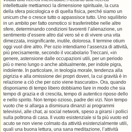
intellettuale mettiamoci la dimensione spirituale, la cura
della sfera psicologica e di quella fisica, perché siamo un
unicum che o cresce tutto o appassisce tutto. Uno squilibrio
in un ambito per fatto osmotico si trasferirebbe nelle altre
sfere, determinando condizioni favorenti l’alienazione, un
sentimento d’essere altro dal vero sé e di vivere una vita
dimezzata, insignificante, inutile, dolorosa. Il termine otium
oggi vuol dire altro. Per ozio intendiamo l’assenza di attività,
più precisamente, secondo il vocabolario Treccani, «in
genere, astensione dalle occupazioni utili, per un periodo
più o meno lungo o anche abitualmente, per indole pigra,
indolente. In particolare, in teologia morale, tendenza alla
pigrizia e alla omissione dei propri doveri, la cui gravità è in
relazione a ciò che per ozio viene trascurato». Ora, quando
disponiamo di tempo libero dobbiamo fare in modo che sia
tempo di grazia e di crescita, tempo di autentico riposo dello
e nello spirito. Non tempo ozioso, padre dei vizi. Non tempo
vuoto che si allarga a dismisura dinanzi ai programmi
televisivi, alle chat, ai social network, speso a girarsi i pollici
sulla poltrona di casa. Il vuoto esistenziale si fa più vuoto ed
acuto se non viene colmato da attività esistenzialmente utili,
quali una buona lettura, una sana meditazione, l’attività