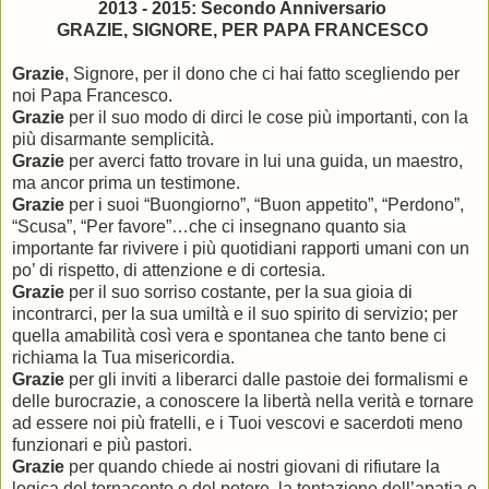
2013 - 2015: Secondo Anniversario
GRAZIE, SIGNORE, PER PAPA FRANCESCO
Grazie
, Signore, per il dono che ci hai fatto scegliendo per
noi Papa Francesco.
Grazie
per il suo modo di dirci le cose più importanti, con la
più disarmante semplicità.
Grazie
per averci fatto trovare in lui una guida, un maestro,
ma ancor prima un testimone.
Grazie
per i suoi “Buongiorno”, “Buon appetito”, “Perdono”,
“Scusa”, “Per favore”…che ci insegnano quanto sia
importante far rivivere i più quotidiani rapporti umani con un
po’ di rispetto, di attenzione e di cortesia.
Grazie
per il suo sorriso costante, per la sua gioia di
incontrarci, per la sua umiltà e il suo spirito di servizio; per
quella amabilità così vera e spontanea che tanto bene ci
richiama la Tua misericordia.
Grazie
per gli inviti a liberarci dalle pastoie dei formalismi e
delle burocrazie, a conoscere la libertà nella verità e tornare
ad essere noi più fratelli, e i Tuoi vescovi e sacerdoti meno
funzionari e più pastori.
Grazie
per quando chiede ai nostri giovani di rifiutare la
logica del tornaconto e del potere, la tentazione dell’apatia e