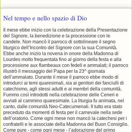
Nel tempo e nello spazio di Dio
Il mese ebbe inizio con la celebrazione della Presentazione
del Signore, la benedizione e la processione con le
candele. Non mancò il parroco di sottolineare il segno
liturgico dell’Incontro del Signore con la sua Comunità.
Ebbe anche inizio la novena in onore della Madonna di
Lourdes molto frequentata fino al giorno della festa e alla
processione aux flambeaux con fedeli e ammalati; il parroco
illustrò il messaggio del Papa per la 23^ giornata
dell’ammalato. Durante il mese il parroco ebbe modo di
introdurci ai temi quaresimali, sia ai genitori dei fanciulli di
catechismo, agli stessi adulti e ai membri della comunità.
Fummo così introdotti nella celebrazione delle Ceneri e
avviati al cammino quaresimale. La liturgia fu animata, nel
canto, dalle comunità Neo-Catecumenali. Il tutto era stato
preceduto da momenti di festa per il carnevale nella sede
dell’oratorio. Come ogni mese non mancò la catechesi per i
confratelli e le associate della Madonna del Buon Consiglio.
Come pure - come ogni mese - l’adorazione del primo